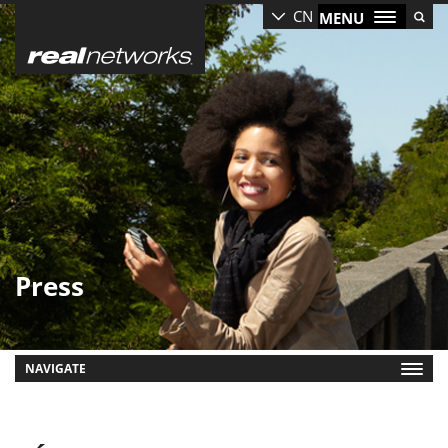
Skip
CN
MENU
to
main
content
Press
NAVIGATE