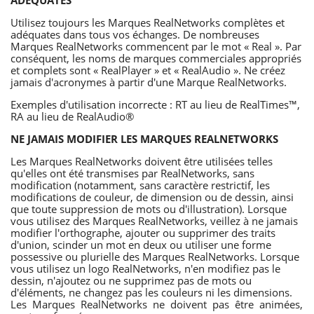
ADÉQUATES
Utilisez toujours les Marques RealNetworks complètes et
adéquates dans tous vos échanges. De nombreuses
Marques RealNetworks commencent par le mot « Real ». Par
conséquent, les noms de marques commerciales appropriés
et complets sont « RealPlayer » et « RealAudio ». Ne créez
jamais d'acronymes à partir d'une Marque RealNetworks.
Exemples d'utilisation incorrecte : RT au lieu de RealTimes™,
RA au lieu de RealAudio®
NE JAMAIS MODIFIER LES MARQUES REALNETWORKS
Les Marques RealNetworks doivent être utilisées telles
qu'elles ont été transmises par RealNetworks, sans
modification (notamment, sans caractère restrictif, les
modifications de couleur, de dimension ou de dessin, ainsi
que toute suppression de mots ou d'illustration). Lorsque
vous utilisez des Marques RealNetworks, veillez à ne jamais
modifier l'orthographe, ajouter ou supprimer des traits
d'union, scinder un mot en deux ou utiliser une forme
possessive ou plurielle des Marques RealNetworks. Lorsque
vous utilisez un logo RealNetworks, n'en modifiez pas le
dessin, n'ajoutez ou ne supprimez pas de mots ou
d'éléments, ne changez pas les couleurs ni les dimensions.
Les Marques RealNetworks ne doivent pas être animées,