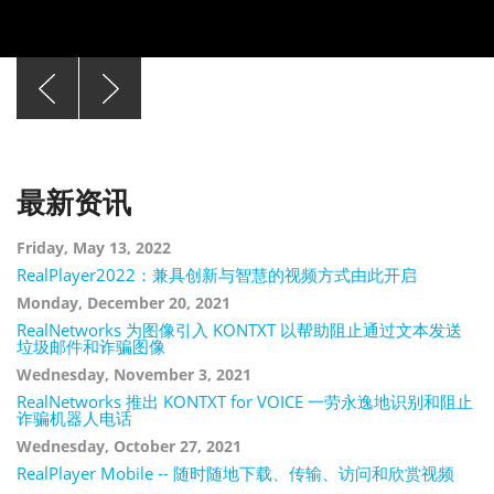
Previous
Next
REALTIMES
KONTXT
分
通
享
过
生
可
活
靠
的
分
瞬
类
最新资讯
间。
的
文
本
Friday, May 13, 2022
消
RealPlayer2022：兼具创新与智慧的视频方式由此开启
息
来
Monday, December 20, 2021
增
RealNetworks 为图像引入 KONTXT 以帮助阻止通过文本发送
加
垃圾邮件和诈骗图像
新
的
Wednesday, November 3, 2021
收
RealNetworks 推出 KONTXT for VOICE 一劳永逸地识别和阻止
入。
诈骗机器人电话
Wednesday, October 27, 2021
RealPlayer Mobile -- 随时随地下载、传输、访问和欣赏视频